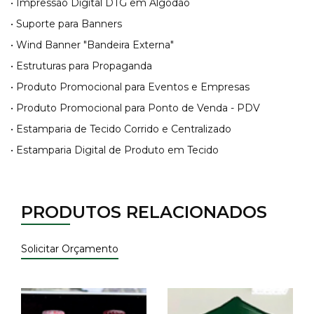
• Impressão Digital DTG em Algodão
• Suporte para Banners
• Wind Banner "Bandeira Externa"
• Estruturas para Propaganda
×
Fique por dentro!
• Produto Promocional para Eventos e Empresas
Receba as últimas novidades e
• Produto Promocional para Ponto de Venda - PDV
promoções diretamente no seu e-mail.
• Estamparia de Tecido Corrido e Centralizado
• Estamparia Digital de Produto em Tecido
Cadastrar
PRODUTOS RELACIONADOS
Solicitar Orçamento