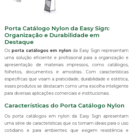
IMPRESSÃO
DIGITAL
EM
LONA
IMPRESSÃO
Porta Catálogo Nylon da Easy Sign:
DIGITAL
Organização e Durabilidade em
EM
Destaque
PAPEL
Os
porta catálogos em nylon
da Easy Sign representam
IMPRESSÃO
uma solução eficiente e profissional para a organização e
DIGITAL
UV
apresentação de materiais impressos, como catálogos,
EM
folhetos, documentos e amostras. Com características
CHAPA
específicas que visam a praticidade, durabilidade e estética,
IMPRESSÃO
esses produtos se destacam como uma escolha inteligente
DIGITAL
para diversas aplicações comerciais e institucionais.
SUBLIMÁTICA
EM
Características do Porta Catálogo Nylon
TECIDO
IMPRESSÃO
Os porta catálogos em nylon da Easy Sign apresentam
DIGITAL
uma série de características que os tornam ideais para o uso
DTG
cotidiano e para ambientes que exigem resistência e
EM