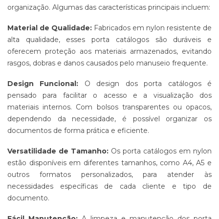
ALGODÃO
organização. Algumas das características principais incluem:
SUPORTE
Material de Qualidade:
Fabricados em nylon resistente de
PARA
BANNERS
alta qualidade, esses porta catálogos são duráveis e
oferecem proteção aos materiais armazenados, evitando
WIND
BANNER
rasgos, dobras e danos causados pelo manuseio frequente.
ESTRUTURAS
Design Funcional:
O design dos porta catálogos é
PARA
pensado para facilitar o acesso e a visualização dos
PROPAGANDA
materiais internos. Com bolsos transparentes ou opacos,
PRODUTO
dependendo da necessidade, é possível organizar os
PROMOCIONAL
PARA
documentos de forma prática e eficiente.
EVENTOS
E
Versatilidade de Tamanho:
Os porta catálogos em nylon
EMPRESAS
estão disponíveis em diferentes tamanhos, como A4, A5 e
PRODUTO
outros formatos personalizados, para atender às
PROMOCIONAL
necessidades específicas de cada cliente e tipo de
PARA
documento.
PONTO
DE
VENDA
Fácil Manutenção:
A limpeza e manutenção dos porta