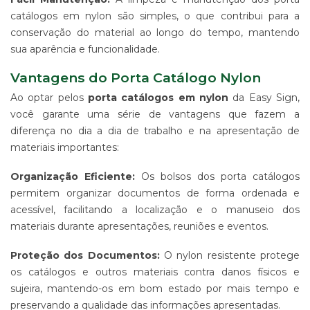
-
catálogos em nylon são simples, o que contribui para a
PDV
conservação do material ao longo do tempo, mantendo
ESTAMPARIA
sua aparência e funcionalidade.
DE
TECIDO
Vantagens do Porta Catálogo Nylon
CORRIDO
E
Ao optar pelos
porta catálogos em nylon
da Easy Sign,
CENTRALIZADO
você garante uma série de vantagens que fazem a
ESTAMPARIA
diferença no dia a dia de trabalho e na apresentação de
DIGITAL
materiais importantes:
DE
PRODUTO
Organização Eficiente:
Os bolsos dos porta catálogos
EM
permitem organizar documentos de forma ordenada e
TECIDO
acessível, facilitando a localização e o manuseio dos
IMPRESSÃO
materiais durante apresentações, reuniões e eventos.
DE
SINALIZAÇÃO
"CATÁLOGOS"
Proteção dos Documentos:
O nylon resistente protege
os catálogos e outros materiais contra danos físicos e
CONTATO
sujeira, mantendo-os em bom estado por mais tempo e
TRABALHE
preservando a qualidade das informações apresentadas.
CONOSCO