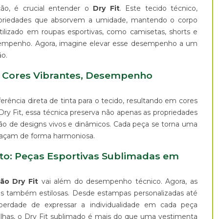
ão, é crucial entender o
Dry Fit
. Este tecido técnico,
propriedades que absorvem a umidade, mantendo o corpo
ilizado em roupas esportivas, como camisetas, shorts e
esempenho. Agora, imagine elevar esse desempenho a um
o.
: Cores Vibrantes, Desempenho
rência direta de tinta para o tecido, resultando em cores
 Dry Fit, essa técnica preserva não apenas as propriedades
ão de designs vivos e dinâmicos. Cada peça se torna uma
elaçam de forma harmoniosa.
o: Peças Esportivas Sublimadas em
ão Dry Fit
vai além do desempenho técnico. Agora, as
as também estilosas. Desde estampas personalizadas até
iberdade de expressar a individualidade em cada peça
ilhas, o Dry Fit sublimado é mais do que uma vestimenta