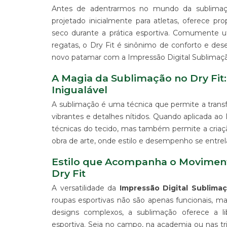
ALGODÃO
Antes de adentrarmos no mundo da sublimaç
projetado inicialmente para atletas, oferece 
SUPORTE
PARA
seco durante a prática esportiva. Comumente ut
BANNERS
regatas, o Dry Fit é sinônimo de conforto e d
WIND
novo patamar com a Impressão Digital Sublimaçã
BANNER
A Magia da Sublimação no Dry Fit
ESTRUTURAS
Inigualável
PARA
PROPAGANDA
A sublimação é uma técnica que permite a transfe
PRODUTO
vibrantes e detalhes nítidos. Quando aplicada ao
PROMOCIONAL
técnicas do tecido, mas também permite a criaç
PARA
obra de arte, onde estilo e desempenho se entr
EVENTOS
E
Estilo que Acompanha o Moviment
EMPRESAS
Dry Fit
PRODUTO
PROMOCIONAL
A versatilidade da
Impressão Digital Sublimaç
PARA
roupas esportivas não são apenas funcionais, m
PONTO
designs complexos, a sublimação oferece a l
DE
esportiva. Seja no campo, na academia ou nas tr
VENDA