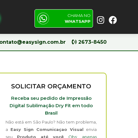
CHAMA NO
Pesquisar
WHATSAPP
ontato@easysign.com.br
2673-8450
SOLICITAR ORÇAMENTO
Receba seu pedido de Impressão
Digital Sublimação Dry Fit em todo
Brasil
Não está em São Paulo? Não tem problema,
a
Easy Sign Comunicaçao Visual
envia
seu
Produto até você
Obs: apenas