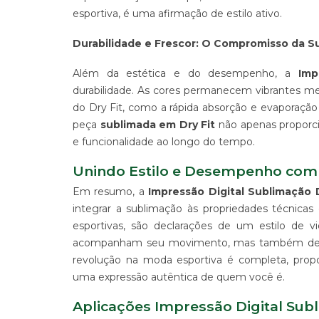
-
esportiva, é uma afirmação de estilo ativo.
PDV
Durabilidade e Frescor: O Compromisso da S
ESTAMPARIA
DE
TECIDO
Além da estética e do desempenho, a
Imp
CORRIDO
durabilidade. As cores permanecem vibrantes me
E
do Dry Fit, como a rápida absorção e evaporação
CENTRALIZADO
peça
sublimada em Dry Fit
não apenas proporci
ESTAMPARIA
e funcionalidade ao longo do tempo.
DIGITAL
DE
Unindo Estilo e Desempenho com 
PRODUTO
EM
Em resumo, a
Impressão Digital Sublimação D
TECIDO
integrar a sublimação às propriedades técnicas
IMPRESSÃO
esportivas, são declarações de um estilo de v
DE
acompanham seu movimento, mas também destac
SINALIZAÇÃO
revolução na moda esportiva é completa, prop
"CATÁLOGOS"
uma expressão autêntica de quem você é.
CONTATO
TRABALHE
Aplicações Impressão Digital Subl
CONOSCO