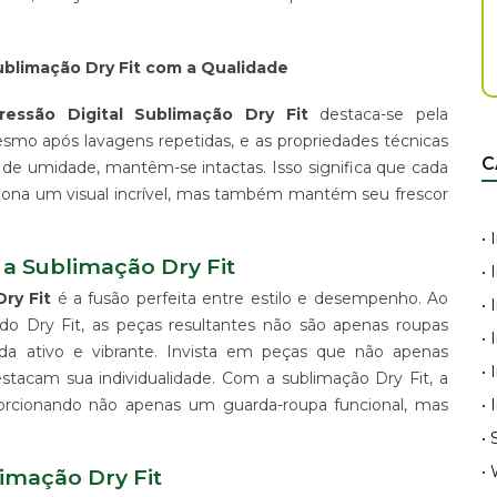
ublimação Dry Fit com a Qualidade
ressão Digital Sublimação Dry Fit
destaca-se pela
smo após lavagens repetidas, e as propriedades técnicas
C
 de umidade, mantêm-se intactas. Isso significa que cada
ona um visual incrível, mas também mantém seu frescor
•
a Sublimação Dry Fit
•
ry Fit
é a fusão perfeita entre estilo e desempenho. Ao
•
 do Dry Fit, as peças resultantes não são apenas roupas
•
ida ativo e vibrante. Invista em peças que não apenas
•
am sua individualidade. Com a sublimação Dry Fit, a
•
orcionando não apenas um guarda-roupa funcional, mas
•
•
imação Dry Fit