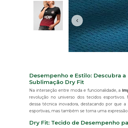
IMPRESSÃO
DIGITAL
EM
LONA
IMPRESSÃO
DIGITAL
EM
PAPEL
IMPRESSÃO
DIGITAL
UV
EM
CHAPA
Desempenho e Estilo: Descubra a 
IMPRESSÃO
Sublimação Dry Fit
DIGITAL
Na interseção entre moda e funcionalidade, a
Im
SUBLIMÁTICA
EM
revolução no universo dos tecidos esportivos. 
TECIDO
dessa técnica inovadora, destacando por que 
IMPRESSÃO
esportivas, mas também se torna uma expressão 
DIGITAL
DTG
Dry Fit: Tecido de Desempenho p
EM