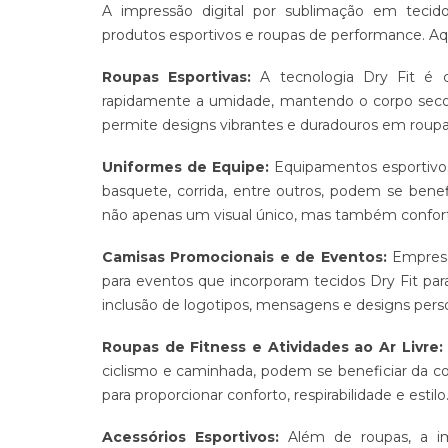
A impressão digital por sublimação em tecid
produtos esportivos e roupas de performance. Aqu
Roupas Esportivas:
A tecnologia Dry Fit é c
rapidamente a umidade, mantendo o corpo seco d
permite designs vibrantes e duradouros em roupas
Uniformes de Equipe:
Equipamentos esportivos
basquete, corrida, entre outros, podem se benef
não apenas um visual único, mas também conforto 
Camisas Promocionais e de Eventos:
Empresa
para eventos que incorporam tecidos Dry Fit para 
inclusão de logotipos, mensagens e designs perso
Roupas de Fitness e Atividades ao Ar Livre:
ciclismo e caminhada, podem se beneficiar da c
para proporcionar conforto, respirabilidade e estilo
Acessórios Esportivos:
Além de roupas, a im