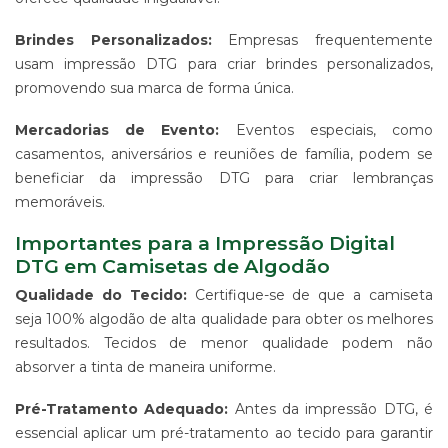
-
PDV
Brindes Personalizados:
Empresas frequentemente
ESTAMPARIA
usam impressão DTG para criar brindes personalizados,
DE
promovendo sua marca de forma única.
TECIDO
CORRIDO
Mercadorias de Evento:
Eventos especiais, como
E
casamentos, aniversários e reuniões de família, podem se
CENTRALIZADO
beneficiar da impressão DTG para criar lembranças
ESTAMPARIA
memoráveis.
DIGITAL
DE
Importantes para a Impressão Digital
PRODUTO
EM
DTG em Camisetas de Algodão
TECIDO
Qualidade do Tecido:
Certifique-se de que a camiseta
IMPRESSÃO
seja 100% algodão de alta qualidade para obter os melhores
DE
resultados. Tecidos de menor qualidade podem não
SINALIZAÇÃO
absorver a tinta de maneira uniforme.
"CATÁLOGOS"
CONTATO
Pré-Tratamento Adequado:
Antes da impressão DTG, é
TRABALHE
essencial aplicar um pré-tratamento ao tecido para garantir
CONOSCO