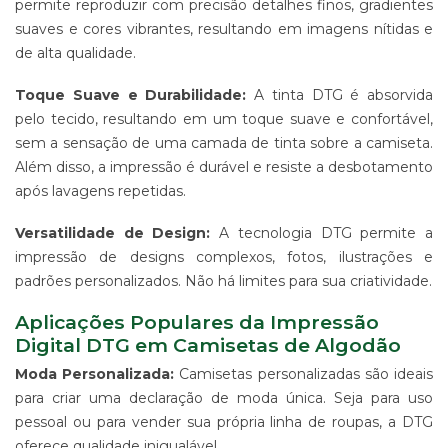
permite reproduzir com precisão detalhes finos, gradientes
ALGODÃO
suaves e cores vibrantes, resultando em imagens nítidas e
SUPORTE
de alta qualidade.
PARA
BANNERS
Toque Suave e Durabilidade:
A tinta DTG é absorvida
WIND
pelo tecido, resultando em um toque suave e confortável,
BANNER
sem a sensação de uma camada de tinta sobre a camiseta.
ESTRUTURAS
Além disso, a impressão é durável e resiste a desbotamento
PARA
após lavagens repetidas.
PROPAGANDA
PRODUTO
Versatilidade de Design:
A tecnologia DTG permite a
PROMOCIONAL
impressão de designs complexos, fotos, ilustrações e
PARA
padrões personalizados. Não há limites para sua criatividade.
EVENTOS
E
Aplicações Populares da Impressão
EMPRESAS
Digital DTG em Camisetas de Algodão
PRODUTO
PROMOCIONAL
Moda Personalizada:
Camisetas personalizadas são ideais
PARA
para criar uma declaração de moda única. Seja para uso
PONTO
pessoal ou para vender sua própria linha de roupas, a DTG
DE
VENDA
oferece qualidade inigualável.