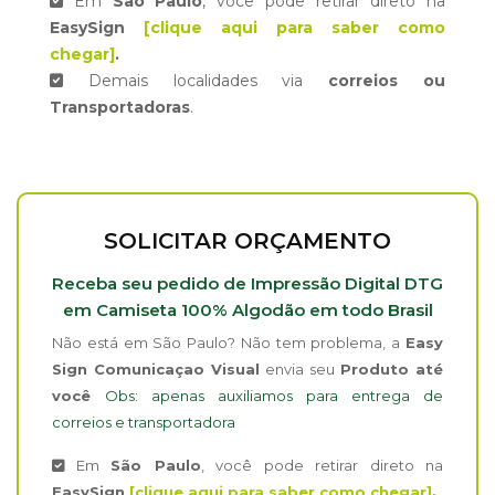
Em
São Paulo
, você pode retirar direto na
EasySign
[clique aqui para saber como
chegar]
.
Demais localidades via
correios ou
Transportadoras
.
SOLICITAR ORÇAMENTO
Receba seu pedido de Impressão Digital DTG
em Camiseta 100% Algodão em todo Brasil
Não está em São Paulo? Não tem problema, a
Easy
Sign Comunicaçao Visual
envia seu
Produto até
você
Obs: apenas auxiliamos para entrega de
correios e transportadora
Em
São Paulo
, você pode retirar direto na
EasySign
[clique aqui para saber como chegar]
.