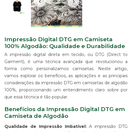
IMPRESSÃO
DIGITAL
EM
LONA
IMPRESSÃO
DIGITAL
EM
Impressão Digital DTG em Camiseta
PAPEL
100% Algodão: Qualidade e Durabilidade
IMPRESSÃO
A impressão digital direta em tecido, ou DTG (Direct to
DIGITAL
Garment), é uma técnica avançada que revolucionou a
UV
EM
forma como personalizamos camisetas. Neste artigo,
CHAPA
vamos explorar os benefícios, as aplicações e as principais
IMPRESSÃO
considerações da impressão DTG em camisetas de algodão
DIGITAL
100%, proporcionando um entendimento claro sobre por
SUBLIMÁTICA
que essa técnica é tão popular.
EM
TECIDO
Benefícios da Impressão Digital DTG em
IMPRESSÃO
Camiseta de Algodão
DIGITAL
DTG
Qualidade de Impressão Imbatível:
A impressão DTG
EM